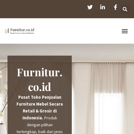
Skip
S
to
content
Me
Furnitur.
co.id
Pusat Toko Penjualan
Furniture Mebel Secara
Retail & Grosir di
Indonesia.
Produk
dengan pilihan
terlengkap, baik dari jenis