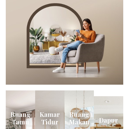
Ruang
Kamar
Ruang
Dapur
Tamu
Tidur
Makan